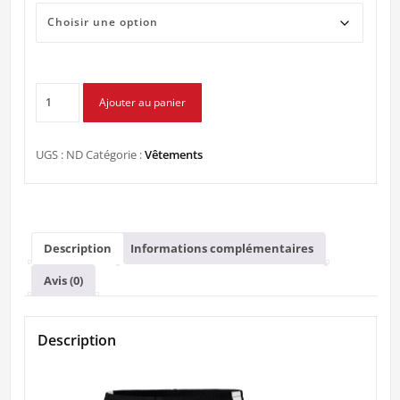
quantité
Ajouter au panier
de
Short
noir/blanc
UGS :
ND
Catégorie :
Vêtements
LG
FITNESS
Description
Informations complémentaires
Avis (0)
Description