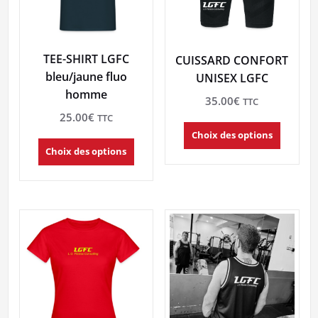
TEE-SHIRT LGFC
CUISSARD CONFORT
bleu/jaune fluo
UNISEX LGFC
homme
35.00
€
TTC
25.00
€
TTC
Ce
Choix des options
produit
Ce
Choix des options
a
produit
plusieurs
a
variation
plusieurs
Les
variations.
options
Les
peuvent
options
être
peuvent
choisies
être
sur
choisies
la
sur
page
la
du
page