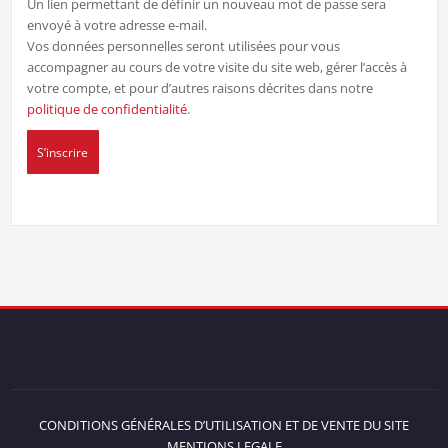
Un lien permettant de définir un nouveau mot de passe sera
envoyé à votre adresse e-mail.
Vos données personnelles seront utilisées pour vous
accompagner au cours de votre visite du site web, gérer l’accès à
votre compte, et pour d’autres raisons décrites dans notre
politique de confidentialité
.
S’inscrire
CONDITIONS GÉNÉRALES D’UTILISATION ET DE VENTE DU SITE
MENTIONS LEGALE