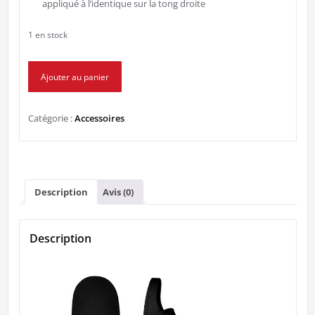
appliqué à l’identique sur la tong droite
1 en stock
quantité
Ajouter au panier
de
1
PAIRE
Catégorie :
Accessoires
DE
CLAQUETTE
LGFC
Noire/Blanche
pointure
Description
Avis (0)
42
Description