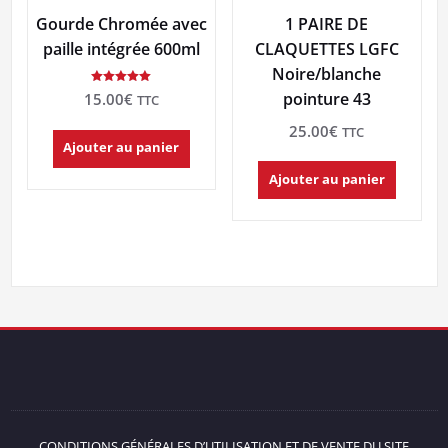
Gourde Chromée avec
1 PAIRE DE
paille intégrée 600ml
CLAQUETTES LGFC
Noire/blanche
Note
pointure 43
15.00
€
TTC
5.00
sur 5
25.00
€
TTC
Ajouter au panier
Ajouter au panier
CONDITIONS GÉNÉRALES D’UTILISATION ET DE VENTE DU SITE