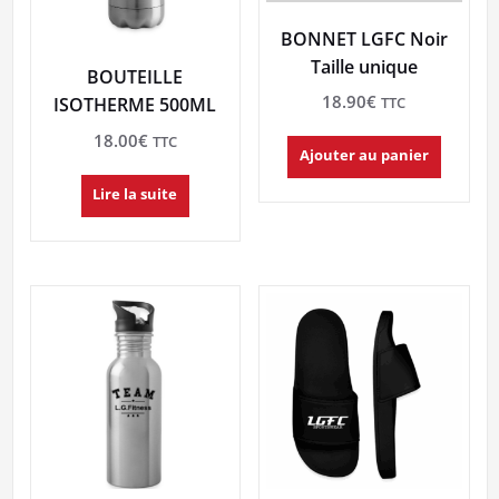
BONNET LGFC Noir
Taille unique
BOUTEILLE
18.90
€
TTC
ISOTHERME 500ML
18.00
€
TTC
Ajouter au panier
Lire la suite